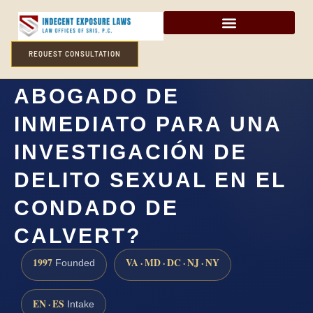
REQUEST CONSULTATION
¿NECESITO UN
ABOGADO DE
INMEDIATO PARA UNA
INVESTIGACIÓN DE
DELITO SEXUAL EN EL
CONDADO DE
CALVERT?
1997
VA · MD · DC · NJ · NY
Founded
EN · ES
Intake