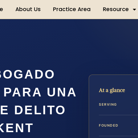
e
About Us
Practice Area
Resource
ABOGADO
 PARA UNA
At a glance
SERVING
E DELITO
KENT
FOUNDED