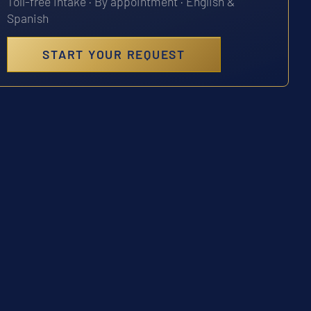
Toll-free intake · By appointment · English &
Spanish
START YOUR REQUEST