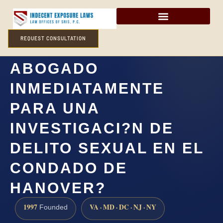
REQUEST CONSULTATION
?NECESITO UN
ABOGADO
INMEDIATAMENTE
PARA UNA
INVESTIGACI?N DE
DELITO SEXUAL EN EL
CONDADO DE
HANOVER?
1997
VA · MD · DC · NJ · NY
Founded