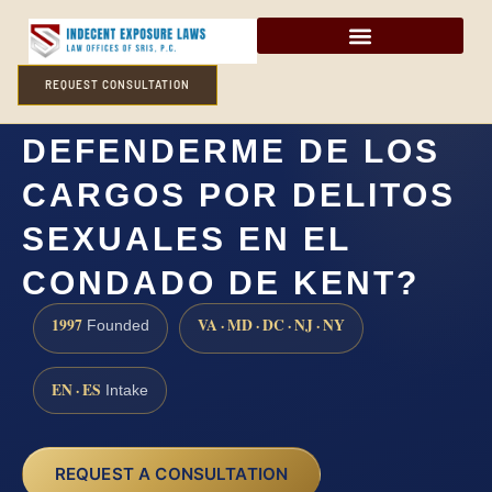
REQUEST CONSULTATION
¿CÓMO PUEDO
DEFENDERME DE LOS
CARGOS POR DELITOS
SEXUALES EN EL
CONDADO DE KENT?
1997
VA · MD · DC · NJ · NY
Founded
EN · ES
Intake
REQUEST A CONSULTATION