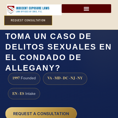
REQUEST CONSULTATION
¿CUÁNTO TIEMPO
TOMA UN CASO DE
DELITOS SEXUALES EN
EL CONDADO DE
ALLEGANY?
1997
VA · MD · DC · NJ · NY
Founded
EN · ES
Intake
REQUEST A CONSULTATION