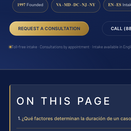
1997
VA · MD · DC · NJ · NY
EN · ES
Founded
Inta
REQUEST A CONSULTATION
CALL (8
Toll-free intake · Consultations by appointment · Intake available in Eng
ON THIS PAGE
¿Qué factores determinan la duración de un caso