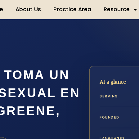
e
About Us
Practice Area
Resource
 TOMA UN
At a glance
 SEXUAL EN
SERVING
GREENE,
FOUNDED
LANGUAGES