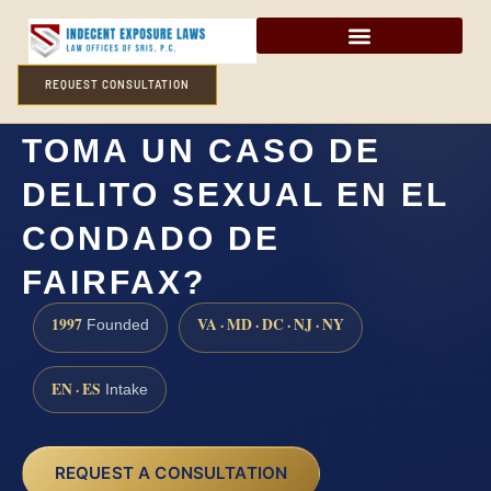
REQUEST CONSULTATION
¿CUÁNTO TIEMPO
TOMA UN CASO DE
DELITO SEXUAL EN EL
CONDADO DE
FAIRFAX?
1997
VA · MD · DC · NJ · NY
Founded
EN · ES
Intake
REQUEST A CONSULTATION