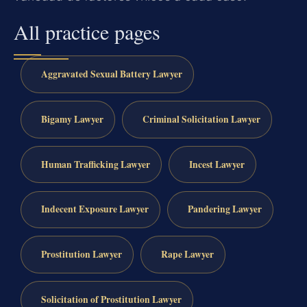
All practice pages
Aggravated Sexual Battery Lawyer
Bigamy Lawyer
Criminal Solicitation Lawyer
Human Trafficking Lawyer
Incest Lawyer
Indecent Exposure Lawyer
Pandering Lawyer
Prostitution Lawyer
Rape Lawyer
Solicitation of Prostitution Lawyer