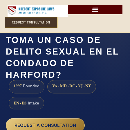
REQUEST CONSULTATION
¿CUÁNTO TIEMPO
TOMA UN CASO DE
DELITO SEXUAL EN EL
CONDADO DE
HARFORD?
1997
VA · MD · DC · NJ · NY
Founded
EN · ES
Intake
REQUEST A CONSULTATION