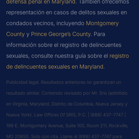
defensa penal en Maryland
. También ofrecemos
representación en casos de delitos sexuales en
condados vecinos, incluyendo
Montgomery
County
y
Prince George’s County
. Para
información sobre el registro de delincuentes
sexuales, consulte nuestra guía sobre el
registro
de delincuentes sexuales en Maryland
.
Publicidad legal. Resultados anteriores no garantizan un
resultado similar. Contenido revisado por Mr. Sris (admitido
en Virginia, Maryland, Distrito de Columbia, Nueva Jersey y
Nueva York). Law Offices Of SRIS, P.C. | (888) 437-7747 |
199 E. Montgomery Avenue, Suite 100, Room 211, Rockville,
MD 20850. Solo con cita. Llame al (888) 437-7747 para