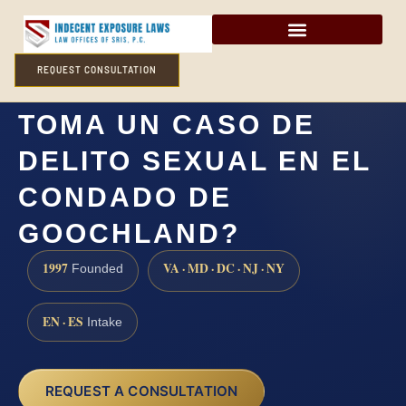
REQUEST CONSULTATION
¿CUÁNTO TIEMPO
TOMA UN CASO DE
DELITO SEXUAL EN EL
CONDADO DE
GOOCHLAND?
1997
VA · MD · DC · NJ · NY
Founded
EN · ES
Intake
REQUEST A CONSULTATION