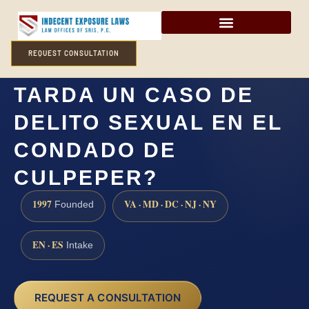
REQUEST CONSULTATION
¿CUÁNTO TIEMPO
TARDA UN CASO DE
DELITO SEXUAL EN EL
CONDADO DE
CULPEPER?
1997
VA · MD · DC · NJ · NY
Founded
EN · ES
Intake
REQUEST A CONSULTATION