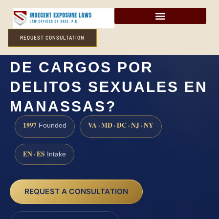
REQUEST CONSULTATION
¿CÓMO DEFENDERSE
DE CARGOS POR
DELITOS SEXUALES EN
MANASSAS?
1997
VA · MD · DC · NJ · NY
Founded
EN · ES
Intake
REQUEST A CONSULTATION