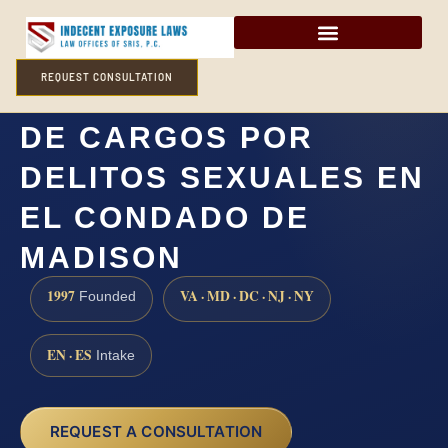
REQUEST CONSULTATION
CÓMO DEFENDERSE
DE CARGOS POR
DELITOS SEXUALES EN
EL CONDADO DE
MADISON
1997
VA · MD · DC · NJ · NY
Founded
EN · ES
Intake
REQUEST A CONSULTATION