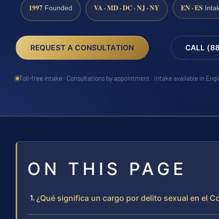
1997
VA · MD · DC · NJ · NY
EN · ES
Founded
Inta
REQUEST A CONSULTATION
CALL (8
Toll-free intake · Consultations by appointment · Intake available in Eng
ON THIS PAGE
¿Qué significa un cargo por delito sexual en el 