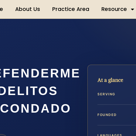
e
About Us
Practice Area
Resource
EFENDERME
At a glance
DELITOS
SERVING
 CONDADO
FOUNDED
LANGUAGES