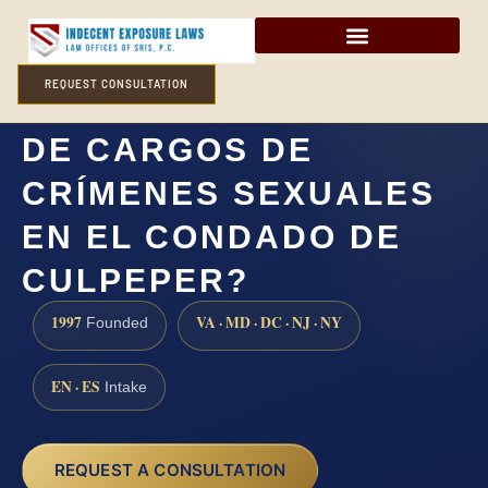
REQUEST CONSULTATION
¿CÓMO DEFENDERSE
DE CARGOS DE
CRÍMENES SEXUALES
EN EL CONDADO DE
CULPEPER?
1997
VA · MD · DC · NJ · NY
Founded
EN · ES
Intake
REQUEST A CONSULTATION