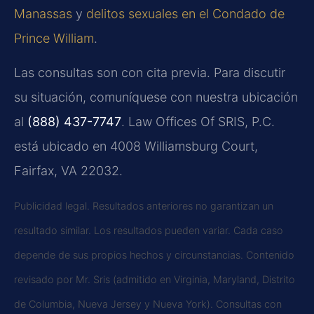
Manassas
y
delitos sexuales en el Condado de
Prince William
.
Las consultas son con cita previa. Para discutir
su situación, comuníquese con nuestra ubicación
al
(888) 437-7747
. Law Offices Of SRIS, P.C.
está ubicado en 4008 Williamsburg Court,
Fairfax, VA 22032.
Publicidad legal. Resultados anteriores no garantizan un
resultado similar. Los resultados pueden variar. Cada caso
depende de sus propios hechos y circunstancias. Contenido
revisado por Mr. Sris (admitido en Virginia, Maryland, Distrito
de Columbia, Nueva Jersey y Nueva York). Consultas con