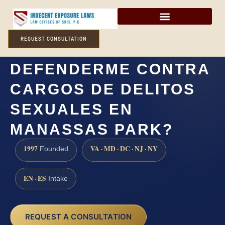
REQUEST CONSULTATION
¿CÓMO PUEDO
DEFENDERME CONTRA
CARGOS DE DELITOS
SEXUALES EN
MANASSAS PARK?
1997
VA · MD · DC · NJ · NY
Founded
EN · ES
Intake
REQUEST A CONSULTATION