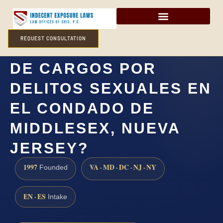
REQUEST CONSULTATION
¿CÓMO DEFENDERSE
DE CARGOS POR
DELITOS SEXUALES EN
EL CONDADO DE
MIDDLESEX, NUEVA
JERSEY?
1997
VA · MD · DC · NJ · NY
Founded
EN · ES
Intake