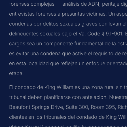
forenses complejas — análisis de ADN, peritaje digi
entrevistas forenses a presuntas víctimas. Un aspe
condenas por delitos sexuales graves conllevan el re
delincuentes sexuales bajo el
Va. Code § 9.1-901
.
cargos sea un componente fundamental de la estra
es evitar una condena que active el requisito de 
en esta localidad que reflejan un enfoque orienta
etapa.
El condado de King William es una zona rural sin t
tribunal deben planificarse con antelación. Nues
Beaufont Springs Drive, Suite 300, Room 395, Ri
clientes en los tribunales del condado de King Wil
ubicación en Richmond facilita la comparecencia en 