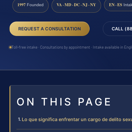
1997
VA · MD · DC · NJ · NY
EN · ES
Founded
Inta
REQUEST A CONSULTATION
CALL (8
Toll-free intake · Consultations by appointment · Intake available in Eng
ON THIS PAGE
Lo que significa enfrentar un cargo de delito se