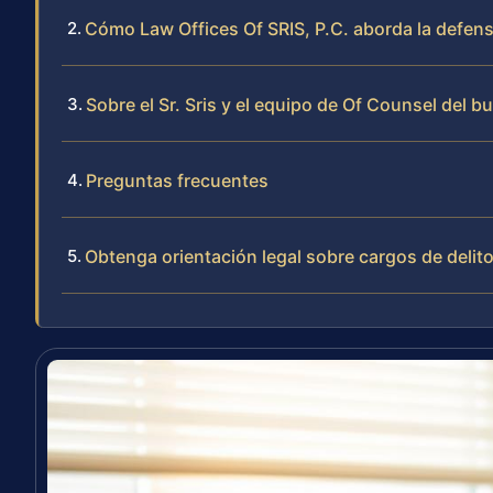
Cómo Law Offices Of SRIS, P.C. aborda la defens
Sobre el Sr. Sris y el equipo de Of Counsel del b
Preguntas frecuentes
Obtenga orientación legal sobre cargos de delit