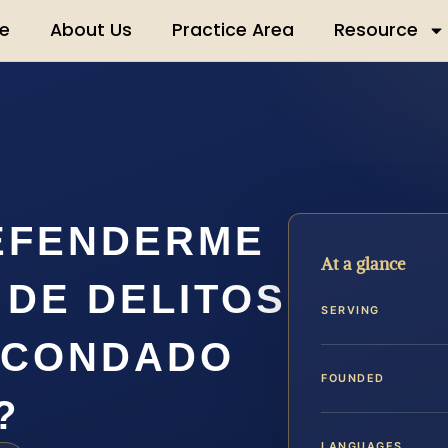
e
About Us
Practice Area
Resource
EFENDERME
At a glance
DE DELITOS
SERVING
 CONDADO
FOUNDED
?
LANGUAGES