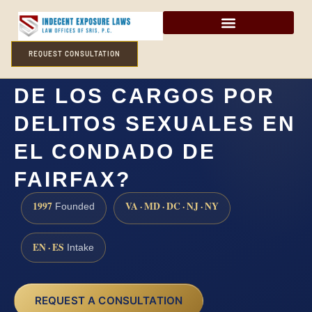
REQUEST CONSULTATION
¿CÓMO DEFENDERSE
DE LOS CARGOS POR
DELITOS SEXUALES EN
EL CONDADO DE
FAIRFAX?
1997
VA · MD · DC · NJ · NY
Founded
EN · ES
Intake
REQUEST A CONSULTATION