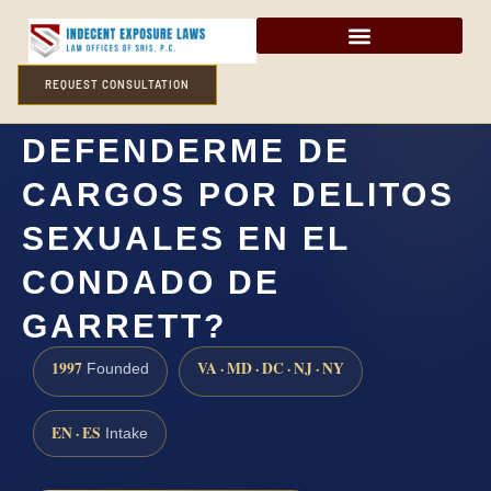
REQUEST CONSULTATION
¿CÓMO PUEDO
DEFENDERME DE
CARGOS POR DELITOS
SEXUALES EN EL
CONDADO DE
GARRETT?
1997
VA · MD · DC · NJ · NY
Founded
EN · ES
Intake