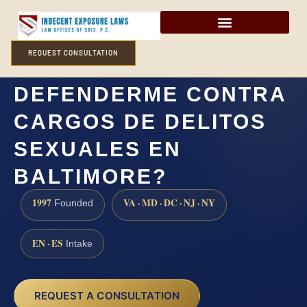
REQUEST CONSULTATION
¿CÓMO PUEDO
DEFENDERME CONTRA
CARGOS DE DELITOS
SEXUALES EN
BALTIMORE?
1997
VA · MD · DC · NJ · NY
Founded
EN · ES
Intake
REQUEST A CONSULTATION