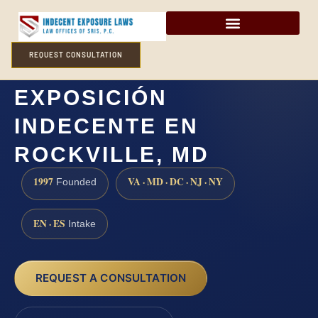
REQUEST CONSULTATION
ABOGADO DE
EXPOSICIÓN
INDECENTE EN
ROCKVILLE, MD
1997
VA · MD · DC · NJ · NY
Founded
EN · ES
Intake
REQUEST A CONSULTATION