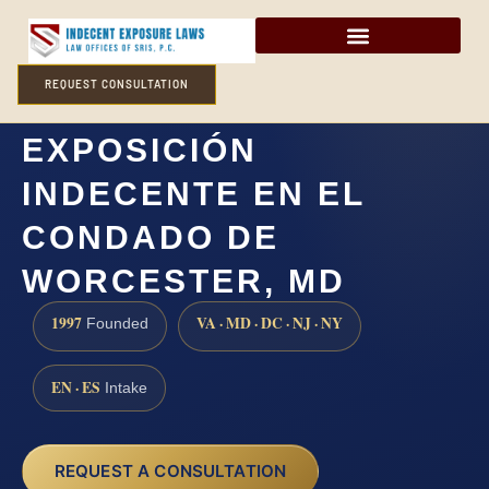
REQUEST CONSULTATION
ABOGADO DE
EXPOSICIÓN
INDECENTE EN EL
CONDADO DE
WORCESTER, MD
1997
VA · MD · DC · NJ · NY
Founded
EN · ES
Intake
REQUEST A CONSULTATION