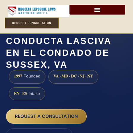
REQUEST CONSULTATION
ABOGADO DE
CONDUCTA LASCIVA
EN EL CONDADO DE
SUSSEX, VA
1997
VA · MD · DC · NJ · NY
Founded
EN · ES
Intake
REQUEST A CONSULTATION