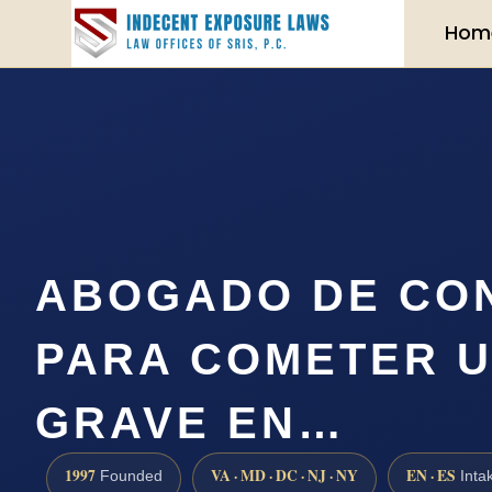
Hom
ABOGADO DE CO
PARA COMETER U
GRAVE EN…
1997
VA · MD · DC · NJ · NY
EN · ES
Founded
Inta