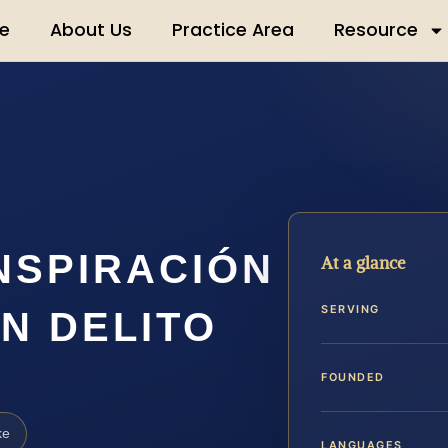
e
About Us
Practice Area
Resource
NSPIRACIÓN
At a glance
SERVING
N DELITO
FOUNDED
ke
LANGUAGES